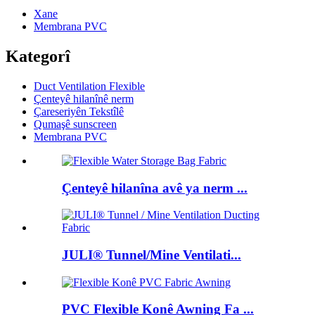
Xane
Membrana PVC
Kategorî
Duct Ventilation Flexible
Çenteyê hilanînê nerm
Çareseriyên Tekstîlê
Qumaşê sunscreen
Membrana PVC
Çenteyê hilanîna avê ya nerm ...
JULI® Tunnel/Mine Ventilati...
PVC Flexible Konê Awning Fa ...