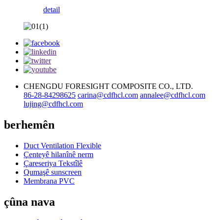
detail
CHENGDU FORESIGHT COMPOSITE CO., LTD.
86-28-84298625
carina@cdfhcl.com
annalee@cdfhcl.com
lujing@cdfhcl.com
berhemên
Duct Ventilation Flexible
Çenteyê hilanînê nerm
Çareseriya Tekstîlê
Qumaşê sunscreen
Membrana PVC
çûna nava