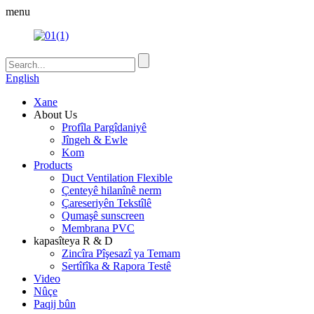
menu
English
Xane
About Us
Profîla Pargîdaniyê
Jîngeh & Ewle
Kom
Products
Duct Ventilation Flexible
Çenteyê hilanînê nerm
Çareseriyên Tekstîlê
Qumaşê sunscreen
Membrana PVC
kapasîteya R & D
Zincîra Pîşesazî ya Temam
Sertîfîka & Rapora Testê
Video
Nûçe
Paqij bûn