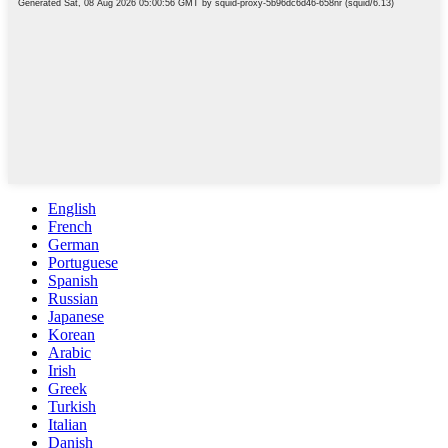
English
French
German
Portuguese
Spanish
Russian
Japanese
Korean
Arabic
Irish
Greek
Turkish
Italian
Danish