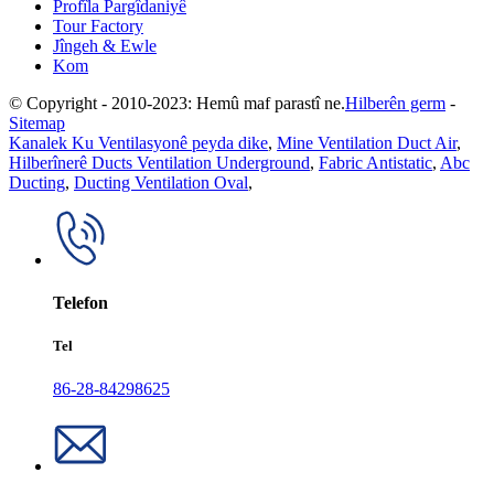
Profîla Pargîdaniyê
Tour Factory
Jîngeh & Ewle
Kom
© Copyright - 2010-2023: Hemû maf parastî ne.
Hilberên germ
-
Sitemap
Kanalek Ku Ventilasyonê peyda dike
,
Mine Ventilation Duct Air
,
Hilberînerê Ducts Ventilation Underground
,
Fabric Antistatic
,
Abc
Ducting
,
Ducting Ventilation Oval
,
Telefon
Tel
86-28-84298625