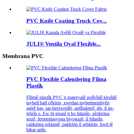
PVC Knife Coating Truck Cov...
JULI® Ventila Oval Flexible...
Membrana PVC
PVC Flexible Calendering Fîlma
Plastîk
Fîlimê plastîk PVC ji materyalê polîvînîl klorîdê
taybetî hatî çêkirin, xwedan taybetmendiyên
agirê baş, sar-berxwedêr, antîbakterî, şîn, û ne-
jehrîn e. Ew bi giranî ji bo hilanîn, xêzkirina
gozê, fermentasyona biyogazê, û hilanîn,
çapkirina reklamê, pakkirin û sehkirin, hwd tê
bikar anîn.