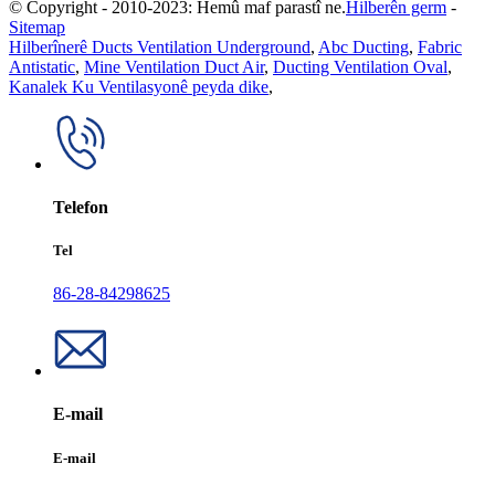
© Copyright - 2010-2023: Hemû maf parastî ne.
Hilberên germ
-
Sitemap
Hilberînerê Ducts Ventilation Underground
,
Abc Ducting
,
Fabric
Antistatic
,
Mine Ventilation Duct Air
,
Ducting Ventilation Oval
,
Kanalek Ku Ventilasyonê peyda dike
,
Telefon
Tel
86-28-84298625
E-mail
E-mail