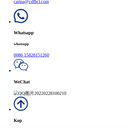
carina@cdfhcl.com
Whatsapp
whatsapp
0086 15828151260
WeChat
Kop