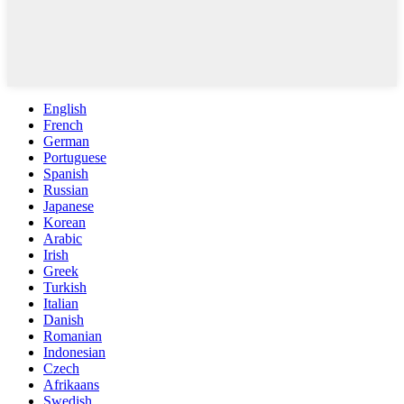
English
French
German
Portuguese
Spanish
Russian
Japanese
Korean
Arabic
Irish
Greek
Turkish
Italian
Danish
Romanian
Indonesian
Czech
Afrikaans
Swedish