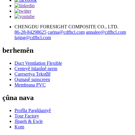
CHENGDU FORESIGHT COMPOSITE CO., LTD.
86-28-84298625
carina@cdfhcl.com
annalee@cdfhcl.com
lujing@cdfhcl.com
berhemên
Duct Ventilation Flexible
Çenteyê hilanînê nerm
Çareseriya Tekstîlê
Qumaşê sunscreen
Membrana PVC
çûna nava
Profîla Pargîdaniyê
Tour Factory
Jîngeh & Ewle
Kom