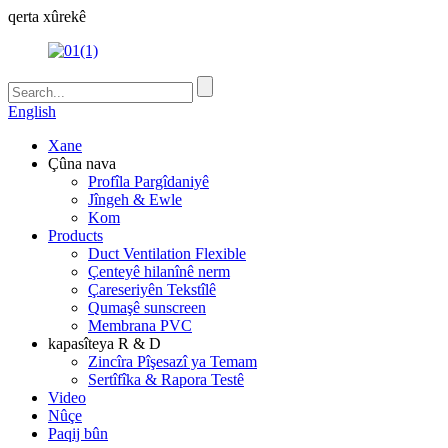
qerta xûrekê
English
Xane
Çûna nava
Profîla Pargîdaniyê
Jîngeh & Ewle
Kom
Products
Duct Ventilation Flexible
Çenteyê hilanînê nerm
Çareseriyên Tekstîlê
Qumaşê sunscreen
Membrana PVC
kapasîteya R & D
Zincîra Pîşesazî ya Temam
Sertîfîka & Rapora Testê
Video
Nûçe
Paqij bûn