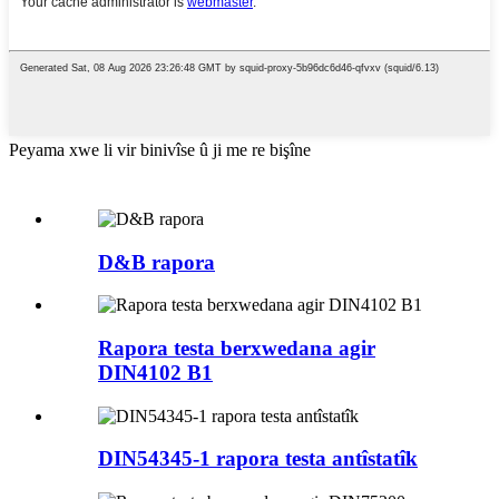
Peyama xwe li vir binivîse û ji me re bişîne
D&B rapora
Rapora testa berxwedana agir
DIN4102 B1
DIN54345-1 rapora testa antîstatîk