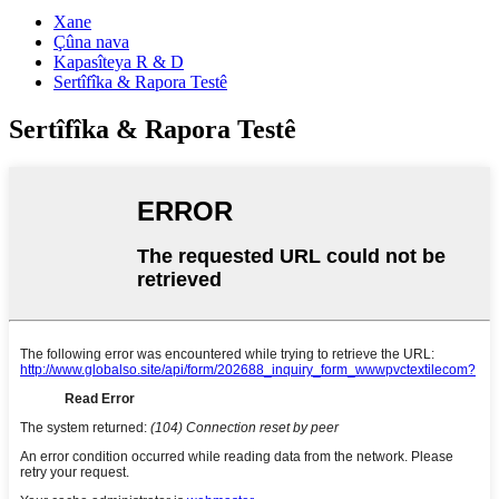
Xane
Çûna nava
Kapasîteya R & D
Sertîfîka & Rapora Testê
Sertîfîka & Rapora Testê